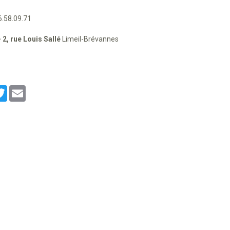
6.58.09.71
- 2, rue Louis Sallé
Limeil-Brévannes
cebook
Twitter
Email