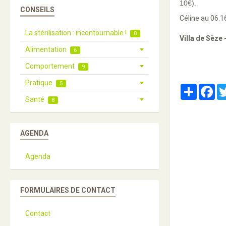
10€).
CONSEILS
Céline au 06.1
La stérilisation : incontournable !
0
Villa de Sèze 
Alimentation
6
Comportement
9
Pratique
5
Partager
Fa
Santé
8
AGENDA
Agenda
FORMULAIRES DE CONTACT
Contact