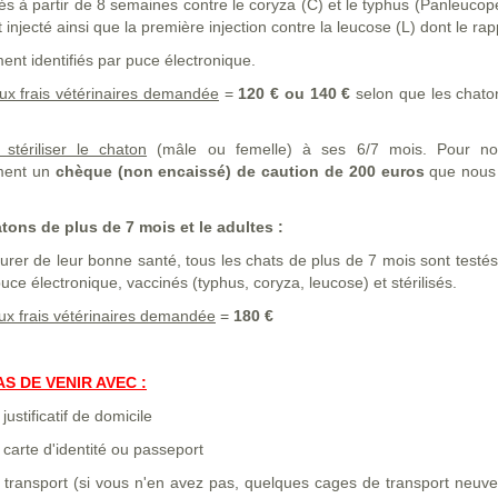
nés à partir de 8 semaines contre le coryza (C) et le typhus (Panleucopé
 injecté ainsi que la première injection contre la leucose (L) dont le rap
ment identifiés par puce électronique.
aux frais vétérinaires demandée
=
120 € ou 140 €
selon que les chaton
 stériliser le chaton
(mâle ou femelle) à ses 6/7 mois. Pour n
ment un
chèque (non encaissé) de caution de 200 euros
que nous r
atons de plus de 7 mois et le adultes :
rer de leur bonne santé, tous les chats de plus de 7 mois sont testés 
puce électronique, vaccinés (typhus, coryza, leucose) et stérilisés.
aux frais vétérinaires demandée
=
180 €
AS DE VENIR AVEC :
justificatif de domicile
 carte d'identité ou passeport
 transport (si vous n'en avez pas, quelques cages de transport neuve