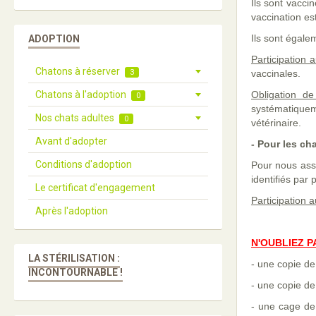
Ils sont vacci
vaccination est
Ils sont égale
ADOPTION
Participation 
Chatons à réserver
3
vaccinales.
Chatons à l'adoption
Obligation de
0
systématique
Nos chats adultes
0
vétérinaire.
Avant d'adopter
- Pour les ch
Conditions d'adoption
Pour nous assu
identifiés par 
Le certificat d'engagement
Participation 
Après l'adoption
N'OUBLIEZ P
LA STÉRILISATION :
- une copie de 
INCONTOURNABLE !
- une copie de
- une cage de