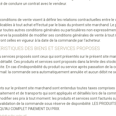
ité de conclure un contrat avec le vendeur.
onditions de vente visent à définir les relations contractuelles entre le 
licables à tout achat effectué par le biais du présent site marchand. Le
r toutes autres conditions générales ou particulières non expressément
erve la possibilité de modifier ses conditions générales de vente à tout
ront celles en vigueur à la date de la commande par l'acheteur.
ERISTIQUES DES BIENS ET SERVICES PROPOSES
u services proposés sont ceux qui sont présentés sur le présent site 
 détaillé. Ces produits et services sont proposés dans la limite des stocks
e site. En cas d'indisponibilité du produit ou service après passation de
r mail: la commande sera automatiquement annulée et aucun débit ne se
ants sur le présent site marchand sont entendus toutes taxes comprises
traitement et de transports qui sont appliqués et détaillés lors de la co
modifier ses prix à tout moment: les produits et services sont facturés s
validation de la commande sous réserve de disponibilité. LES PROD
QU'AU COMPLET PAIEMENT DU PRIX.