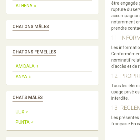
être engagée p
ATHENA ♀️
rupture du ser
accompagnant l
notamment en c
CHATONS MÂLES
prendre contac
11- INFOR
Les informati
CHATONS FEMELLES
Conformément à 
nominatif relat
AMIDALA ♀️
d’accès et de 
12- PROPR
ANYA ♀️
Tous les élémen
usage privé est
CHATS MÂLES
interdite.
13- REGLE
ULIX ♂️
Les présentes 
PUNTA ♂️
française En c