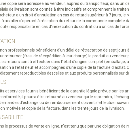
une copie sera adressée au vendeur, auprès du transporteur, dans un dél
 délais de livraison sont donnés à titre indicatifs et comprennent le tra
L'acheteur a un droit d'annulation en cas de retard supérieur à 7 jours, 
s frais aller s'opérant à réception du retour de la commande complète d
oute responsabilité en cas d'inexécution du contrat dû à un cas de forc
TATION
non professionnels bénéficient d'un délai de rétractation de sept jours à
 retourner (frais de réexpédition à leur charge) le produit au vende
Les retours sont à effectuer dans l' état d'origine complet (emballage, a
ation à l'état neuf et accompagnés d'une copie de la facture d'achat. C
diatement reproductibles descellés et aux produits personnalisés sur 
IES
ts et services fournis bénéficient de la garantie légale prévue par les art
conformité, il pourra être retourné au vendeur qui le reprendra, l'échan
demandes d'échange ou de remboursement doivent s'effectuer suivant le
n motivée et copie de la facture, dans les trente jours de la livraison.
NSABILITE
ns le processus de vente en ligne, n'est tenu que par une obligation de