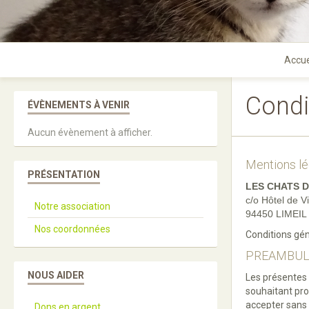
Accue
Condi
ÉVÈNEMENTS À VENIR
Aucun évènement à afficher.
Mentions lé
PRÉSENTATION
LES CHATS D
c/o Hôtel de V
Notre association
94450 LIMEI
Nos coordonnées
Conditions gén
PREAMBUL
NOUS AIDER
Les présentes 
souhaitant proc
accepter sans 
Dons en argent