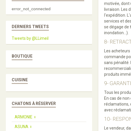
motivée, dont 
error_not_connected
livraison. Les
l'expédition. 
services et de
DERNIERS TWEETS
se dégage de t
inondation...).
Tweets by @LLimeil
8- RETRAC
Les acheteurs 
BOUTIQUE
commande pour
sans pénalité. 
recommercialis
produits immé
CUISINE
9- GARANT
Tous les produi
En cas de non 
CHATONS À RÉSERVER
réclamations, 
avec réclamatio
ARMONIE ♀️
10- RESPO
ASUNA ♀️
Le vendeur, da