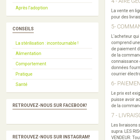
4 - AIRE 
Après l'adoption
La vente en li
pour des livra
5- COMMA
CONSEILS
L'acheteur qui
comprend une p
La stérilisation : incontournable !
de paiement d
Alimentation
de la commande
connaissance e
Comportement
données fourni
courrier élec
Pratique
6- PAIEME
Santé
Le prix est ex
puisse avoir a
RETROUVEZ-NOUS SUR FACEBOOK!
de la comman
7 - LIVRAI
Les livraisons
supra. LES R
RETROUVEZ-NOUS SUR INSTAGRAM!
VENDEUR. Toute