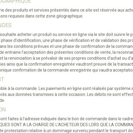
GEOGRAPHIQUE
gne des produits et services présentés dans ce site est réservée aux ach
isons requises dans cette zone géographique.
NDES
 souhaite acheter un produit ou service en ligne via le site doit suivre 
hase d'identification, une phase de vérification et de validation des pro
ans les conditions prévues et une phase de confirmation de la command
 entraine l'acceptation des présentes conditions de vente, la reconnai
t la renonciation à se prévaloir de ses propres conditions d'achat ou d'
es ainsi que la confirmation enregistrée vaudront preuve de la transac
tronique confirmation de la commande enregistrée qui vaudra acceptat
NT
igible à la commande. Les paiements en ligne sont réalisés par système s
ccès aux données transmises à cette occasion. Les débits ne sont effe
de.
SON
 sont faites à l'adresse indiquée dans le bon de commande dans le cadre
ISQUES SONT A LA CHARGE DE L'ACHETEUR DES LORS QUE LA COMMAN
 protestation relative à un dommage survenu pendant le transport doi