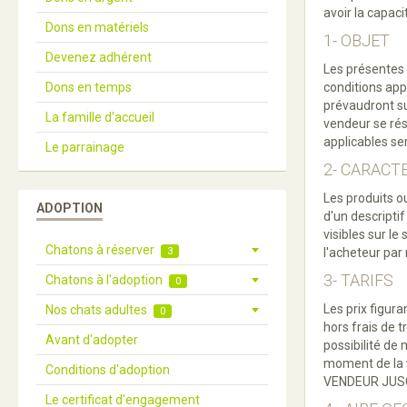
avoir la capac
Dons en matériels
1- OBJET
Devenez adhérent
Les présentes c
Dons en temps
conditions app
prévaudront su
La famille d'accueil
vendeur se rés
applicables se
Le parrainage
2- CARACT
Les produits o
ADOPTION
d'un descriptif
visibles sur l
Chatons à réserver
3
l'acheteur pa
3- TARIFS
Chatons à l'adoption
0
Les prix figur
Nos chats adultes
0
hors frais de 
Avant d'adopter
possibilité de 
moment de la 
Conditions d'adoption
VENDEUR JUS
Le certificat d'engagement