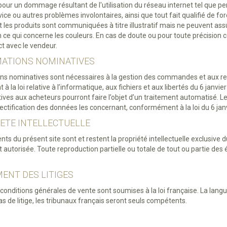
our un dommage résultant de l'utilisation du réseau internet tel que per
vice ou autres problèmes involontaires, ainsi que tout fait qualifié de f
es produits sont communiquées à titre illustratif mais ne peuvent assu
e qui concerne les couleurs. En cas de doute ou pour toute précision co
t avec le vendeur.
MATIONS NOMINATIVES
ons nominatives sont nécessaires à la gestion des commandes et aux re
la loi relative à l’informatique, aux fichiers et aux libertés du 6 janvie
ives aux acheteurs pourront faire l’objet d’un traitement automatisé. Les
rectification des données les concernant, conformément à la loi du 6 jan
IETE INTELLECTUELLE
ts du présent site sont et restent la propriété intellectuelle exclusive d
 autorisée. Toute reproduction partielle ou totale de tout ou partie des 
MENT DES LITIGES
conditions générales de vente sont soumises à la loi française. La langu
as de litige, les tribunaux français seront seuls compétents.