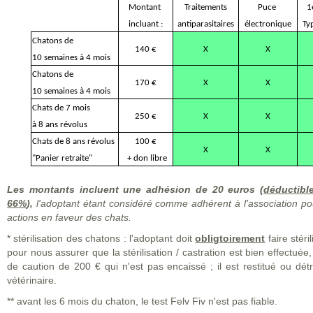
Montant
Traitements
Puce
1
incluant :
antiparasitaires
électronique
Ty
Chatons de
140 €
X
X
10 semaines à 4 mois
Chatons de
170 €
X
X
10 semaines à 4 mois
Chats de 7 mois
250 €
X
X
à 8 ans révolus
Chats de 8 ans révolus
100 €
X
X
"Panier retraite"
+ don libre
Les montants incluent une adhésion de 20 euros (
déductibl
66%
),
l'adoptant étant considéré comme adhérent à l'association p
actions en faveur des chats.
* stérilisation des chatons : l'adoptant doit
obligtoirement
faire stéri
pour nous assurer que la stérilisation / castration est bien effect
de caution de 200 € qui n'est pas encaissé ; il est restitué ou détru
vétérinaire.
** avant les 6 mois du chaton, le test Felv Fiv n'est pas fiable.