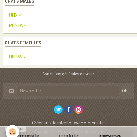
CHATS MÂLES
ULIX ♂️
PUNTA ♂️
CHATS FEMELLES
ULTRA ♀️
Conditions générales de vente
Créer un site internet avec e-monsite
SPONSORS
Signaler un contenu illicite sur ce site