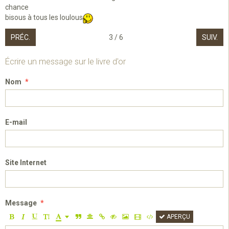
chance
bisous à tous les loulous
PRÉC.
3 / 6
SUIV.
Écrire un message sur le livre d'or
Nom
E-mail
Site Internet
Message
APERÇU